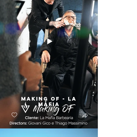
Making Of - La
Máfia