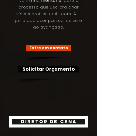
N
a minha
mentoria
, abro o
processo que uso pra criar
vídeos profissionais com IA —
para qualquer pessoa, do zero
ao avançado.
Entre em contato
Solicitar Orçamento
Diretor de Cena