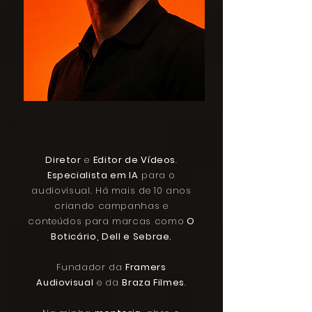
Diretor
e
Editor de Vídeos
.
Especialista em IA
para o
audiovisual. Há mais de 10 anos
criando campanhas e
conteúdos para marcas como
O
Boticário, Dell e Sebrae.
Fundador da
Framers
Audiovisual
e da
Braza Filmes
.